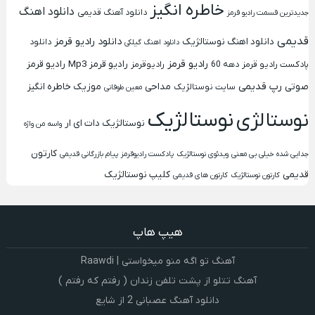
خاطره انگیز
دانلود اهنگ
دانلود آهنگ قدیمی
جدیدترین قسمت رادیو قرمز
قدیمی
دانلود رادیو قرمز
دانلود اهنگ نوستالژیک
دانلود
دانلود اهنگ گیلکی
رادیو قرمز
رادیو قرمز Mp3
رادیو قرمز
پادکست رادیو قرمز
دهه 60
رادیوقرمز
رپ قدیمی
صوتی
مداحی
موزیک خاطره انگیز
سایت نوستالژیک
معین طوفانی
نوستالژیک
نوستالژی
نوستالژیک دات ای ار
واسه من واژه
کارتون
جدایی شده خیلی بی معنی
ویدئوی نوستالژیک
پادکست رادیوقرمز
پیام بازرگانی قدیمی
قدیمی
کلیپ نوستالژیک
کارتون نوستالژیک
کارتون های قدیمی
هیپ هاپ
آهنگ تو اگه منو میخواستی | Raawdi
آهنگ تتلو از پشت تلفن زندان ( رفتم که رفتم )
دانلود آهنگ عصبانی 2 از شایع