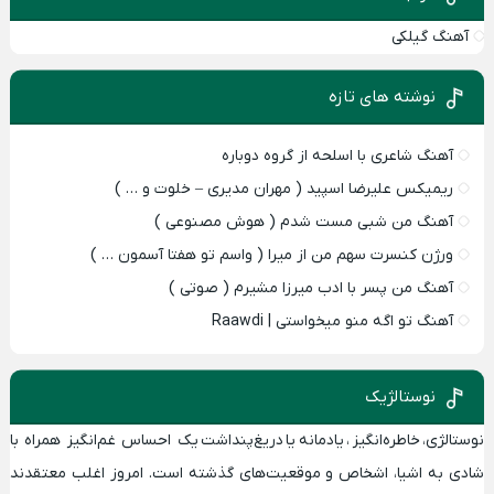
آهنگ گیلکی
نوشته های تازه
آهنگ شاعری با اسلحه از گروه دوباره
ریمیکس علیرضا اسپید ( مهران مدیری – خلوت و … )
آهنگ من شبی مست شدم ( هوش مصنوعی )
ورژن کنسرت سهم من از میرا ( واسم تو هفتا آسمون … )
آهنگ من پسر با ادب میرزا مشیرم ( صوتی )
آهنگ تو اگه منو میخواستی | Raawdi
نوستالژیک
نوستالژی
،
خاطره‌انگیز
،
یادمانه
یا
دریغ‌پنداشت
یک احساس
غم‌انگیز همراه با
شادی
به اشیا، اشخاص و موقعیت‌های گذشته‌ است. امروز اغلب معتقدند