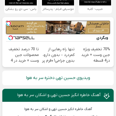
حبیب - کلبه
موسیقی فیلم - پدرسالار
یاس - سی دی رو بشکن
وبگردی
70% تخفیف ویژه
تنها راه رهایی از
تا 70 درصد تخفیف
جین وست + خرید
کمردرد – بدون دارو،
محصولات جین
در4 قسطه
بدون جراحی! «فرم پر
وست + خرید در 4
کن»
قسط
ویدیوی حسین تهی دختره سر به هوا
آهنگ خاطره انگیز حسین تهی و اشکان سر به هوا
آهنگ خاطره انگیز حسین تهی و اشکان سر به هوا