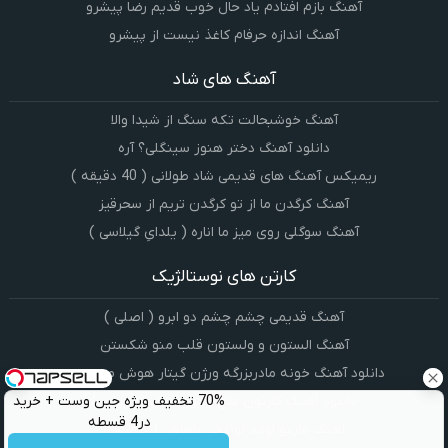
آهنگ بازم افتادم یاد حال خوب قدیم رضا پیشرو
آهنگ اندازه حرفام کاغذ نیست از پیشرو
آهنگ های شاد
آهنگ خوشبحالت تکه سنگ از شیدا والا
دانلود آهنگ دختر هنوز سینگلی؟ آره
ریمیکس آهنگ های قدیمی شاد طولانی ( 40 دقیقه )
آهنگ کرگدن ما از تو کرگدن تریم از سحرقیز
آهنگ سوگلی روی میز ما اناره ( یلدایِ گیلاسی )
کارتن های نوستالژیک
آهنگ قدیمی چشم چشم دو ابرو ( اصلی )
آهنگ الستون و ولستون قلب منو شکستن
دانلود آهنگ خونه مادربزرگه ورژن گیتار هوش مصنوعی
70% تخفیف ویژه جین وست + خرید
دانلود آهنگ کارتون هاچ زنبور عسل ( ویولن )
در4 قسطه
اهنگ ماریو اومد لوئیجی باهاش ( تلمبه )