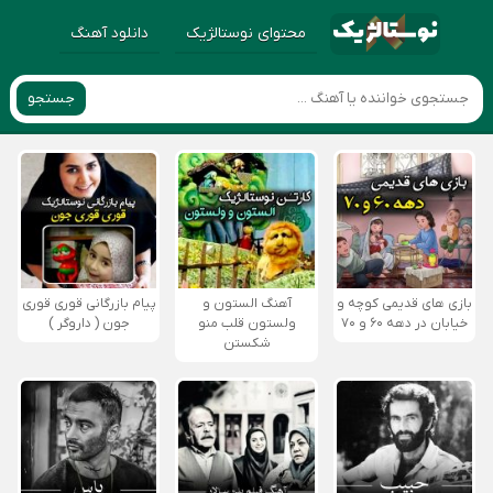
محتوای نوستالژیک
دانلود آهنگ
جستجو
بازی های قدیمی کوچه و
آهنگ الستون و
پیام بازرگانی قوری قوری
خیابان در دهه ۶۰ و ۷۰
ولستون قلب منو
جون ( داروگر )
شکستن