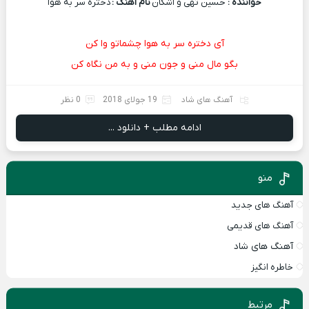
خواننده :
حسین تهی و اشکان
نام آهنگ :
دختره سر به هوا
آی دختره سر به هوا چشماتو وا کن
بگو مال منی و جون منی و به من نگاه کن
آهنگ های شاد
19 جولای 2018
0 نظر
ادامه مطلب + دانلود ...
منو
آهنگ های جدید
آهنگ های قدیمی
آهنگ های شاد
خاطره انگیز
مرتبط