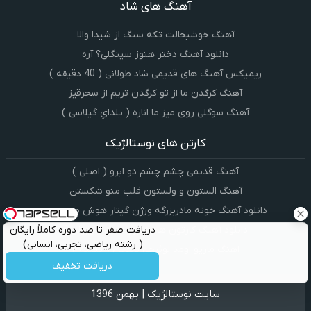
آهنگ های شاد
آهنگ خوشبحالت تکه سنگ از شیدا والا
دانلود آهنگ دختر هنوز سینگلی؟ آره
ریمیکس آهنگ های قدیمی شاد طولانی ( 40 دقیقه )
آهنگ کرگدن ما از تو کرگدن تریم از سحرقیز
آهنگ سوگلی روی میز ما اناره ( یلدایِ گیلاسی )
کارتن های نوستالژیک
آهنگ قدیمی چشم چشم دو ابرو ( اصلی )
آهنگ الستون و ولستون قلب منو شکستن
دانلود آهنگ خونه مادربزرگه ورژن گیتار هوش مصنوعی
دانلود آهنگ کارتون هاچ زنبور عسل ( ویولن )
دریافت صفر تا صد دوره کاملاً رایگان
( رشته ریاضی، تجربی، انسانی)
اهنگ ماریو اومد لوئیجی باهاش ( تلمبه )
دریافت تخفیف
سایت نوستالژیک | بهمن 1396