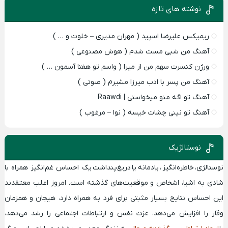
نوشته های تازه
ریمیکس علیرضا اسپید ( مهران مدیری – خلوت و … )
آهنگ من شبی مست شدم ( هوش مصنوعی )
ورژن کنسرت سهم من از میرا ( واسم تو هفتا آسمون … )
آهنگ من پسر با ادب میرزا مشیرم ( صوتی )
آهنگ تو اگه منو میخواستی | Raawdi
آهنگ تو نینی چشات خیسه ( نوا – مرغوب )
نوستالژیک
نوستالژی
،
خاطره‌انگیز
،
یادمانه
یا
دریغ‌پنداشت
یک احساس
غم‌انگیز همراه با
شادی
به اشیا، اشخاص و موقعیت‌های گذشته‌ است. امروز اغلب معتقدند
این احساس نتایج بسیار مثبتی برای فرد به همراه دارد، هیجان و همزمان
وقار را افزایش می‌دهد، عزت نفس و ارتباطات اجتماعی را رشد می‌دهد،