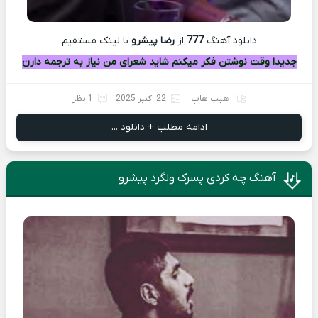
دانلود آهنگ
777
از
رضا پیشرو
با لينک مستقيم
جدیدا وقت نوشتن فکر میکنم شاید شعرای من نیاز به ترجمه دارن
هیپ هاپ
22 اکتبر 2025
1 نظر
ادامه مطلب + دانلود ...
آهنگ چه کردی پسرک ولگرد پیشرو