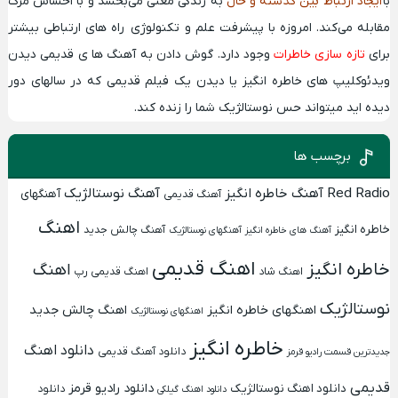
با
ایجاد ارتباط بین گذشته و حال
به زندگی معنی می‌بخشد و با احساس مرگ
مقابله می‌کند. امروزه با پیشرفت علم و تکنولوژی راه های ارتباطی بیشتر
برای
تازه سازی خاطرات
وجود دارد. گوش دادن به
آهنگ ها ی قدیمی
دیدن
ویدئوکلیپ های خاطره انگیز
یا دیدن یک
فیلم قدیمی
که در سالهای دور
دیده اید میتواند حس
نوستالژیک
شما را زنده کند.
برچسب ها
Red Radio
آهنگ خاطره انگیز
آهنگ نوستالژیک
آهنگهای
آهنگ قدیمی
اهنگ
خاطره انگیز
آهنگ چالش جدید
آهنگ های خاطره انگیز
آهنگهای نوستالژیک
اهنگ قدیمی
خاطره انگیز
اهنگ
اهنگ شاد
اهنگ قدیمی رپ
نوستالژیک
اهنگهای خاطره انگیز
اهنگ چالش جدید
اهنگهای نوستالژیک
خاطره انگیز
دانلود اهنگ
دانلود آهنگ قدیمی
جدیدترین قسمت رادیو قرمز
قدیمی
دانلود رادیو قرمز
دانلود اهنگ نوستالژیک
دانلود
دانلود اهنگ گیلکی