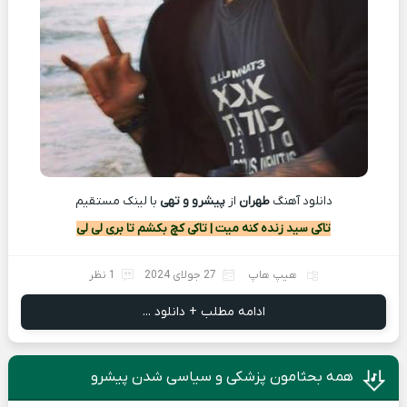
دانلود آهنگ
طهران
از
پیشرو و تهی
با لينک مستقيم
تاکی سید زنده کنه میت | تاکی کچ بکشم تا بری لی لی
هیپ هاپ
27 جولای 2024
1 نظر
ادامه مطلب + دانلود ...
همه بحثامون پزشکی و سیاسی شدن پیشرو