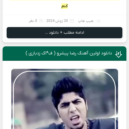
کنم
هیپ هاپ
20 ژوئن 2024
0 نظر
ادامه مطلب + دانلود ...
دانلود اولین آهنگ رضا پیشرو ( ف*اک زدبازی )