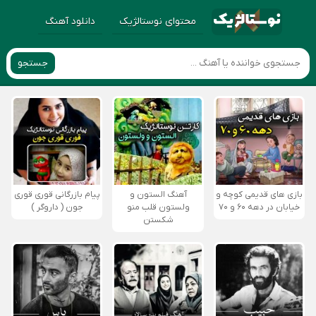
محتوای نوستالژیک
دانلود آهنگ
جستجو
بازی های قدیمی کوچه و
آهنگ الستون و
پیام بازرگانی قوری قوری
خیابان در دهه ۶۰ و ۷۰
ولستون قلب منو
جون ( داروگر )
شکستن