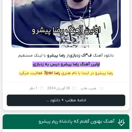
دانلود آهنگ
ف*اک زدبازی
از
رضا پیشرو
با لينک مستقيم
اولین آهنگ رضا پیشرو دیس به زدبازی
رضا پیشرو در ابتدا با نام هنری
رضا 3pac
فعالیت میکرد
هیپ هاپ
30 آوریل 2024
1 نظر
ادامه مطلب + دانلود ...
آهنگ بهتون گفتم که پادشاه رپم پیشرو