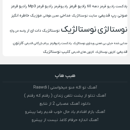
رادیو قرمز
رادیو قرمز Mp3
رادیو قرمز
پادکست رادیو قرمز
دهه 60
رادیوقرمز
رپ قدیمی
صوتی
مداحی
موزیک خاطره انگیز
سایت نوستالژیک
معین طوفانی
نوستالژیک
نوستالژی
نوستالژیک دات ای ار
واسه من واژه
کارتون
جدایی شده خیلی بی معنی
ویدئوی نوستالژیک
پادکست رادیوقرمز
پیام بازرگانی قدیمی
قدیمی
کلیپ نوستالژیک
کارتون نوستالژیک
کارتون های قدیمی
هیپ هاپ
آهنگ تو اگه منو میخواستی | Raawdi
آهنگ تتلو از پشت تلفن زندان ( رفتم که رفتم )
دانلود آهنگ عصبانی 2 از شایع
آهنگ بازم افتادم یاد حال خوب قدیم رضا پیشرو
آهنگ اندازه حرفام کاغذ نیست از پیشرو