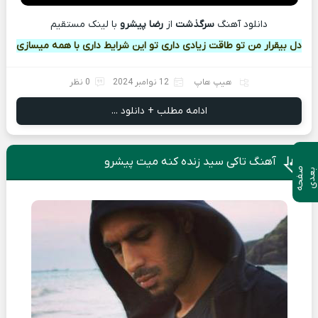
دانلود آهنگ
سرگذشت
از
رضا پیشرو
با لينک مستقيم
دل بیقرار من تو طاقت زیادی داری تو این شرایط داری با همه میسازی
هیپ هاپ
12 نوامبر 2024
0 نظر
ادامه مطلب + دانلود ...
آهنگ تاکی سید زنده کنه میت پیشرو
ص
ف
ح
ه
ع
د
ب
ی