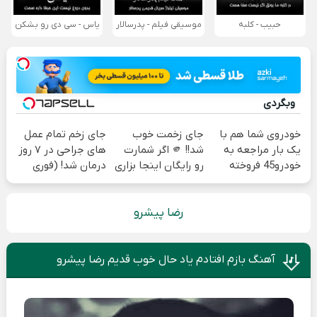
حبیب - کلبه
موسیقی فیلم - پدرسالار
یاس - سی دی رو بشکن
وبگردی
خودروی شما هم با
جای زخمت خوب
جای زخم تمام عمل
یک بار مراجعه به
شد!! 🫵 اگر شمارت
های جراحی در ۷ روز
خودرو45 فروخته
رو رایگان اینجا بزاری
درمان شد! (فوری
خواهد شد
و مشاوره بگیری 🫵
مشاوره بگیرید)
رضا پیشرو
آهنگ بازم افتادم یاد حال خوب قدیم رضا پیشرو