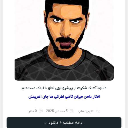
دانلود آهنگ
شکرت
از
پیشرو تهی تتلو
با لينک مستقيم
افکار دامن میزنن گاهی اطرافی ها جای اهریمنن
هیپ هاپ
5 دسامبر 2025
0 نظر
ادامه مطلب + دانلود ...