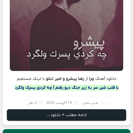
دانلود آهنگ
چرا
از
رضا پیشرو و امیر تتلو
با لينک مستقيم
با قلب شیر سر به زیر جنگ دیو رفتم | چه کردی پسرک ولگرد
هیپ هاپ
19 آگوست 2025
2 نظر
ادامه مطلب + دانلود ...