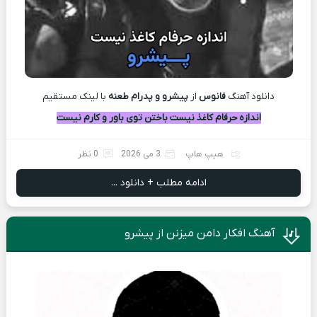
دانلود آهنگ
فانوس
از
پیشرو و پدرام طعنه
با لينک مستقيم
اندازه حرفام کاغذ نیست باختن توی باور و کارم نیست
هیپ هاپ
3 می 2026
0 نظر
ادامه مطلب + دانلود ...
آهنگ افکار دامن میزنن از پیشرو