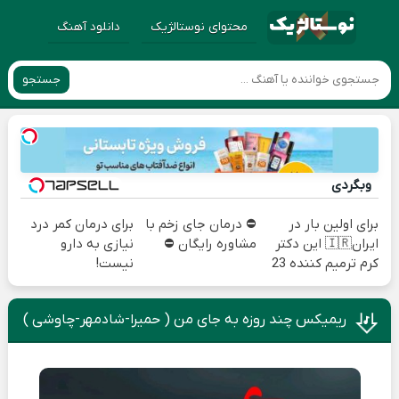
محتوای نوستالژیک
دانلود آهنگ
جستجو
وبگردی
برای اولین بار در
⛔ درمان جای زخم با
برای درمان کمر درد
ایران🇮🇷 این دکتر
مشاوره رایگان ⛔
نیازی به دارو
کرم ترمیم کننده 23
نیست!
روزه ساخت!
(◂پرسش‌نامه رو پر
کن)
ریمیکس چند روزه به جای من ( حمیرا-شادمهر-چاوشی )