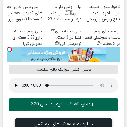
فرمولاسیون طبیعی
برای اولین بار در
از بین بردن جای زخم
این شامپو باعث
ایران🇮🇷 این دکتر
های قدیمی، فقط در
قطع ریزش و رویش
کرم ترمیم کننده 23
3 هفته!! (بدون لیزر
مجدد میشه
روزه ساخت!
و جراحی)
ترمیم جای زخم،
جای بخیه داری؟؟
جای زخم و بخیه
بخیه و سوختگی فقط
فقط در 3 هفته
داری؟؟ 3 هفته‌ای
در 3 هفته!!😍
ترمیمش کن!😍
محوش کن!
پخش آنلاین موزیک پلای شکسته
دانلود آهنگ با کیفیت عالی 320
دانلود تمام آهنگ های ریمیکس