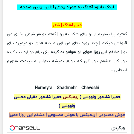
↓ لينک دانلود آهنگ به همراه پخش آنلاين پايين صفحه ↓
متن آهنگ | شعر
گفتیم بیا بسازیم از نو پلای شکسته رو | گفتم تو هر شرطی بذاری من
قبولش میکنم | چند روزه بجای من اون میشه فدای تو میمیره برای
تو |
عشقم این روزا هوای تو
هوامو بد کرده
یکی برام دوباره تب کرده
باور کن عشقم باور کن که باورم نمیشه تنهایی میبینمت هنوزم
اینجایی …
.
Homeyra – Shadmehr – Chavoshi
حمیرا شادمهر چاووشی (
ریمیکس
حمیرا شادمهر عقیلی محسن
چاووشی )
هوش مصنوعی | ریمیکس با هوش مصنوعی | عشقم این روزا حمیرا
وبگردی