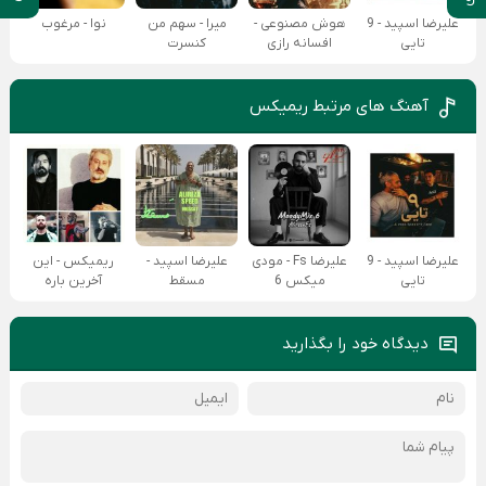
علیرضا اسپید - 9
هوش مصنوعی -
میرا - سهم من
نوا - مرغوب
تایی
افسانه رازی
کنسرت
آهنگ های مرتبط ریمیکس
علیرضا اسپید - 9
علیرضا Fs - مودی
علیرضا اسپید -
ریمیکس - این
تایی
میکس 6
مسقط
آخرین باره
دیدگاه خود را بگذارید