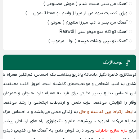
آهنگ من شبی مست شدم ( هوش مصنوعی )
ورژن کنسرت سهم من از میرا ( واسم تو هفتا آسمون … )
آهنگ من پسر با ادب میرزا مشیرم ( صوتی )
آهنگ تو اگه منو میخواستی | Raawdi
آهنگ تو نینی چشات خیسه ( نوا – مرغوب )
نوستالژیک
نوستالژی
،
خاطره‌انگیز
،
یادمانه
یا
دریغ‌پنداشت
یک احساس
غم‌انگیز همراه با
شادی
به اشیا، اشخاص و موقعیت‌های گذشته‌ است. امروز اغلب معتقدند
این احساس نتایج بسیار مثبتی برای فرد به همراه دارد، هیجان و همزمان
وقار را افزایش می‌دهد، عزت نفس و ارتباطات اجتماعی را رشد می‌دهد،
با
ایجاد ارتباط بین گذشته و حال
به زندگی معنی می‌بخشد و با احساس مرگ
مقابله می‌کند. امروزه با پیشرفت علم و تکنولوژی راه های ارتباطی بیشتر
برای
تازه سازی خاطرات
وجود دارد. گوش دادن به
آهنگ ها ی قدیمی
دیدن