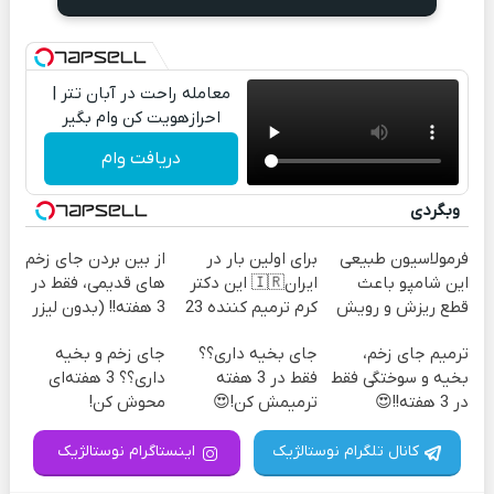
معامله راحت در آبان تتر |
احرازهویت کن وام بگیر
دریافت وام
وبگردی
فرمولاسیون طبیعی
برای اولین بار در
از بین بردن جای زخم
این شامپو باعث
ایران🇮🇷 این دکتر
های قدیمی، فقط در
قطع ریزش و رویش
کرم ترمیم کننده 23
3 هفته!! (بدون لیزر
مجدد میشه
روزه ساخت!
و جراحی)
ترمیم جای زخم،
جای بخیه داری؟؟
جای زخم و بخیه
بخیه و سوختگی فقط
فقط در 3 هفته
داری؟؟ 3 هفته‌ای
در 3 هفته!!😍
ترمیمش کن!😍
محوش کن!
کانال تلگرام نوستالژیک
اینستاگرام نوستالژیک