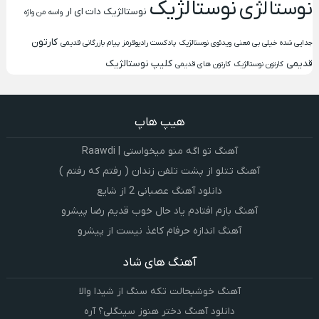
نوستالژیک
نوستالژی
نوستالژیک دات ای ار
واسه من واژه
کارتون
جدایی شده خیلی بی معنی
ویدئوی نوستالژیک
پادکست رادیوقرمز
پیام بازرگانی قدیمی
قدیمی
کلیپ نوستالژیک
کارتون نوستالژیک
کارتون های قدیمی
هیپ هاپ
آهنگ تو اگه منو میخواستی | Raawdi
آهنگ تتلو از پشت تلفن زندان ( رفتم که رفتم )
دانلود آهنگ عصبانی 2 از شایع
آهنگ بازم افتادم یاد حال خوب قدیم رضا پیشرو
آهنگ اندازه حرفام کاغذ نیست از پیشرو
آهنگ های شاد
آهنگ خوشبحالت تکه سنگ از شیدا والا
دانلود آهنگ دختر هنوز سینگلی؟ آره